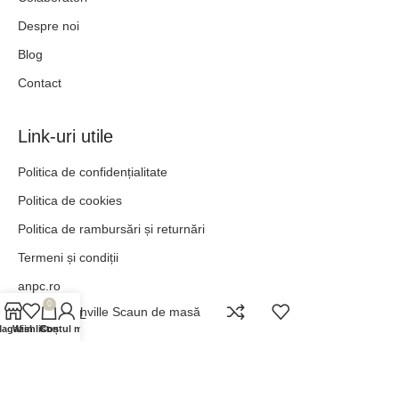
Despre noi
Blog
Contact
Link-uri utile
Politica de confidențialitate
Politica de cookies
Politica de rambursări și returnări
Termeni și condiții
anpc.ro
0
Nashville Scaun de masă
ANPC - SAL
agazin
Wishlist
Contul meu
Coș
„POT TOTUL ÎN HRISTOS CARE MĂ ÎNTĂREȘTE.” –
FILIPENI 4:13