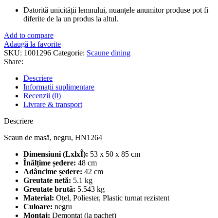
Datorită unicității lemnului, nuanțele anumitor produse pot fi
diferite de la un produs la altul.
Add to compare
Adaugă la favorite
SKU:
1001296
Categorie:
Scaune dining
Share:
Descriere
Informații suplimentare
Recenzii (0)
Livrare & transport
Descriere
Scaun de masă, negru, HN1264
Dimensiuni (LxlxÎ):
53 x 50 x 85 cm
Înălțime ședere:
48 cm
Adâncime ședere:
42 cm
Greutate netă:
5.1 kg
Greutate brută:
5.543 kg
Material:
Oțel, Poliester, Plastic turnat rezistent
Culoare:
negru
Montaj:
Demontat (la pachet)