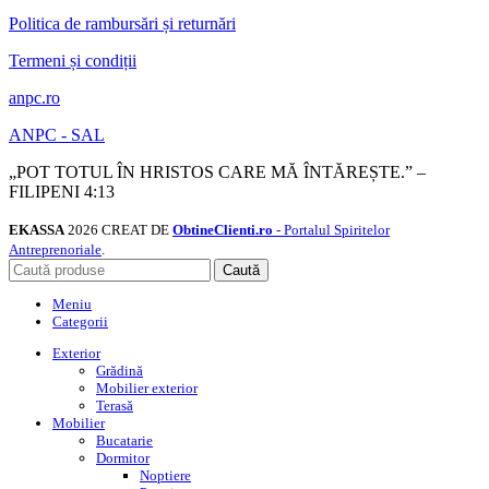
Politica de rambursări și returnări
Termeni și condiții
anpc.ro
ANPC - SAL
„POT TOTUL ÎN HRISTOS CARE MĂ ÎNTĂREȘTE.” –
FILIPENI 4:13
EKASSA
2026 CREAT DE
ObtineClienti.ro
- Portalul Spiritelor
Antreprenoriale
.
Caută
Meniu
Categorii
Exterior
Grădină
Mobilier exterior
Terasă
Mobilier
Bucatarie
Dormitor
Noptiere