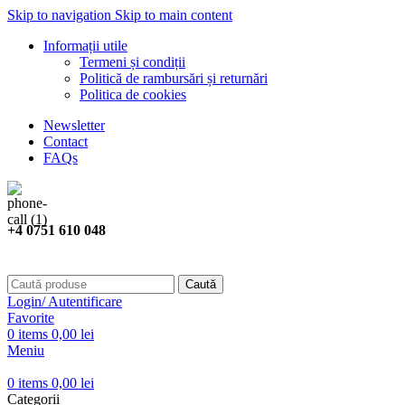
Skip to navigation
Skip to main content
Informații utile
Termeni și condiții
Politică de rambursări și returnări
Politica de cookies
Newsletter
Contact
FAQs
+4 0751 610 048
Caută
Login/ Autentificare
Favorite
0
items
0,00
lei
Meniu
0
items
0,00
lei
Categorii