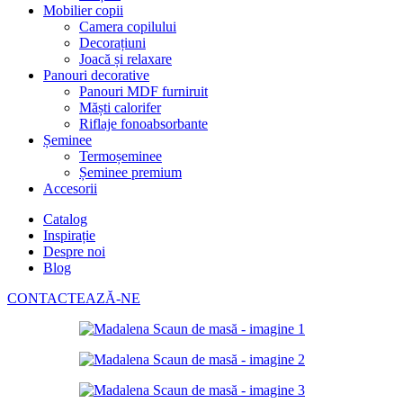
Mobilier copii
Camera copilului
Decorațiuni
Joacă și relaxare
Panouri decorative
Panouri MDF furniruit
Măști calorifer
Riflaje fonoabsorbante
Șeminee
Termoșeminee
Șeminee premium
Accesorii
Catalog
Inspirație
Despre noi
Blog
CONTACTEAZĂ-NE