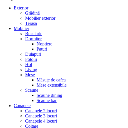
Exterior
Grădină
Mobilier exterior
Terasă
Mobilier
Bucatarie
Dormitor
Noptiere
Paturi
Dulapuri
Fotolii
Hol
Living
Mese
Măsuțe de cafea
Mese extensibile
Scaune
Scaune dining
Scaune bar
Canapele
Canapele 2 locuri
Canapele 3 locuri
Canapele 4 locuri
Colțare