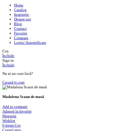
Home
Catalog
Inspirație
Despre noi
Blog
Contact
Favorite
Compare
Login/ Autentificare
Coș
Închide
Sign in
Închide
Nu ai un cont încă?
Crează-ți cont
Madalena Scaun de masă
Add to compare
Adaugă la favorite
Magazin
Wishlist
0
items
Coș
Contul meu