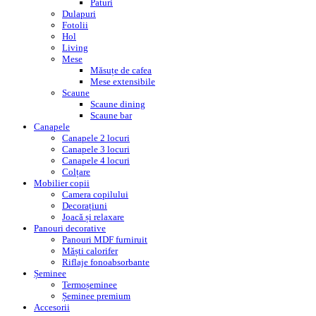
Paturi
Dulapuri
Fotolii
Hol
Living
Mese
Măsuțe de cafea
Mese extensibile
Scaune
Scaune dining
Scaune bar
Canapele
Canapele 2 locuri
Canapele 3 locuri
Canapele 4 locuri
Colțare
Mobilier copii
Camera copilului
Decorațiuni
Joacă și relaxare
Panouri decorative
Panouri MDF furniruit
Măști calorifer
Riflaje fonoabsorbante
Șeminee
Termoșeminee
Șeminee premium
Accesorii