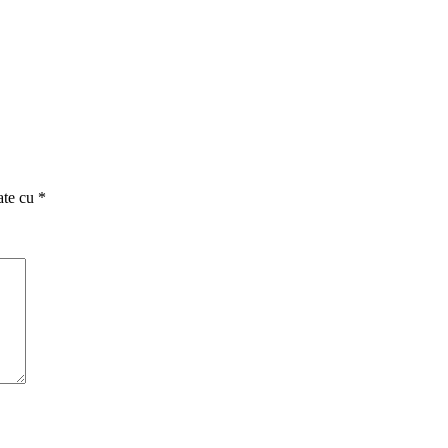
ate cu
*