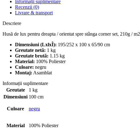
Informații suplimentare
Recenzii (0)
Livrare & transport
Descriere
Husă de lux pentru dreapta / orientat spre stânga corner set, 210g / 
Dimensiuni (LxlxÎ):
195/252 x 100 x 65/90 cm
Greutate netă:
1 kg
Greutate brută:
1.15 kg
Material:
100% Poliester
Culoare:
negru
Montaj:
Asamblat
Informații suplimentare
Greutate
1 kg
Dimensiuni
100 cm
Culoare
negru
Material
100% Poliester