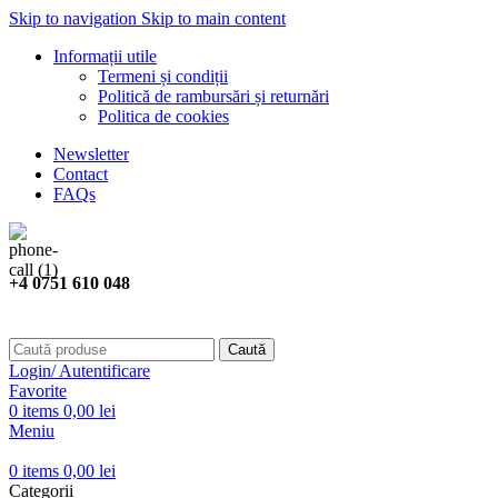
Skip to navigation
Skip to main content
Informații utile
Termeni și condiții
Politică de rambursări și returnări
Politica de cookies
Newsletter
Contact
FAQs
+4 0751 610 048
Caută
Login/ Autentificare
Favorite
0
items
0,00
lei
Meniu
0
items
0,00
lei
Categorii