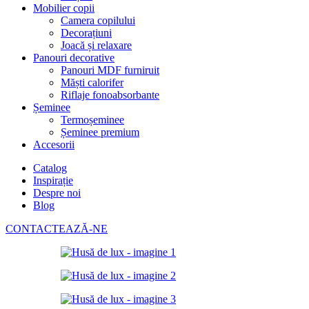
Mobilier copii
Camera copilului
Decorațiuni
Joacă și relaxare
Panouri decorative
Panouri MDF furniruit
Măști calorifer
Riflaje fonoabsorbante
Șeminee
Termoșeminee
Șeminee premium
Accesorii
Catalog
Inspirație
Despre noi
Blog
CONTACTEAZĂ-NE