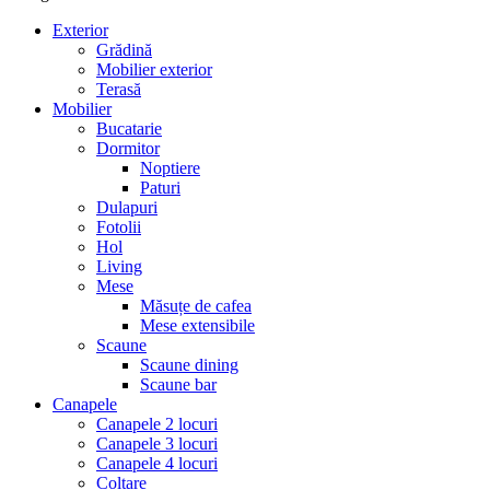
Exterior
Grădină
Mobilier exterior
Terasă
Mobilier
Bucatarie
Dormitor
Noptiere
Paturi
Dulapuri
Fotolii
Hol
Living
Mese
Măsuțe de cafea
Mese extensibile
Scaune
Scaune dining
Scaune bar
Canapele
Canapele 2 locuri
Canapele 3 locuri
Canapele 4 locuri
Colțare