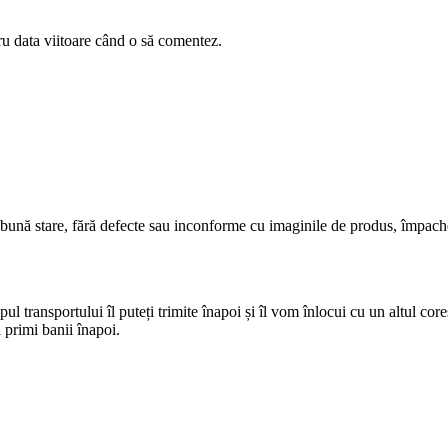
ru data viitoare când o să comentez.
 bună stare, fără defecte sau inconforme cu imaginile de produs, împach
pul transportului îl puteți trimite înapoi și îl vom înlocui cu un altul cor
 primi banii înapoi.