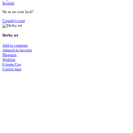
Închide
Nu ai un cont încă?
Crează-ți cont
Derby set
Add to compare
Adaugă la favorite
Magazin
Wishlist
0
items
Coș
Contul meu