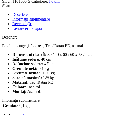
SKU:
1101505-S
Categorie:
Fotolii
Share:
Descriere
Informații suplimentare
Recenzii (0)
Livrare & transport
Descriere
Fotoliu lounge și foot rest, Tec / Ratan PE, natural
Dimensiuni (LxlxÎ):
80 / 40 x 60 / 60 x 73 / 42 cm
Înălțime ședere:
40 cm
Adâncime ședere:
47 cm
Greutate netă:
9.1 kg
Greutate brută:
11.91 kg
Sarcină maximă:
125 kg
Material:
Tec, Ratan PE
Culoare:
natural
Montaj:
Asamblat
Informații suplimentare
Greutate
9,1 kg