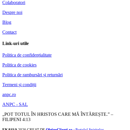
Colaboratori
Despre noi
Blog
Contact
Link-uri utile
Politica de confidențialitate
Politica de cookies
Politica de rambursări și returnări
Termeni și condiții
anpc.ro
ANPC - SAL
„POT TOTUL ÎN HRISTOS CARE MĂ ÎNTĂREȘTE.” –
FILIPENI 4:13
EKASSA
2026 CREAT DE
ObtineClienti.ro
- Portalul Spiritelor