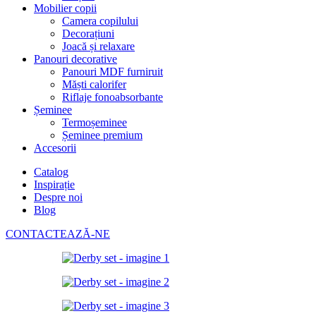
Mobilier copii
Camera copilului
Decorațiuni
Joacă și relaxare
Panouri decorative
Panouri MDF furniruit
Măști calorifer
Riflaje fonoabsorbante
Șeminee
Termoșeminee
Șeminee premium
Accesorii
Catalog
Inspirație
Despre noi
Blog
CONTACTEAZĂ-NE