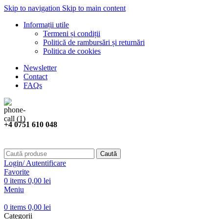
Skip to navigation
Skip to main content
Informații utile
Termeni și condiții
Politică de rambursări și returnări
Politica de cookies
Newsletter
Contact
FAQs
+4 0751 610 048
Caută
Login/ Autentificare
Favorite
0
items
0,00
lei
Meniu
0
items
0,00
lei
Categorii