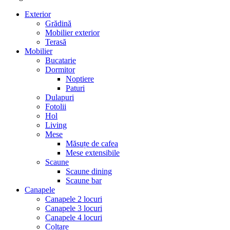
Exterior
Grădină
Mobilier exterior
Terasă
Mobilier
Bucatarie
Dormitor
Noptiere
Paturi
Dulapuri
Fotolii
Hol
Living
Mese
Măsuțe de cafea
Mese extensibile
Scaune
Scaune dining
Scaune bar
Canapele
Canapele 2 locuri
Canapele 3 locuri
Canapele 4 locuri
Colțare