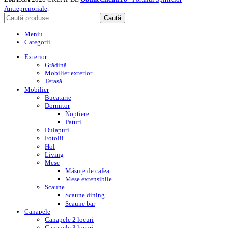
Antreprenoriale
.
Caută
Meniu
Categorii
Exterior
Grădină
Mobilier exterior
Terasă
Mobilier
Bucatarie
Dormitor
Noptiere
Paturi
Dulapuri
Fotolii
Hol
Living
Mese
Măsuțe de cafea
Mese extensibile
Scaune
Scaune dining
Scaune bar
Canapele
Canapele 2 locuri
Canapele 3 locuri