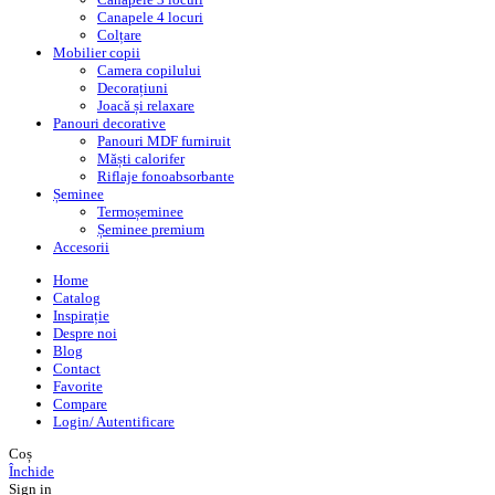
Canapele 4 locuri
Colțare
Mobilier copii
Camera copilului
Decorațiuni
Joacă și relaxare
Panouri decorative
Panouri MDF furniruit
Măști calorifer
Riflaje fonoabsorbante
Șeminee
Termoșeminee
Șeminee premium
Accesorii
Home
Catalog
Inspirație
Despre noi
Blog
Contact
Favorite
Compare
Login/ Autentificare
Coș
Închide
Sign in