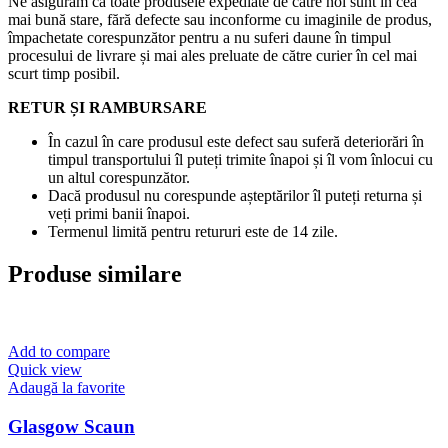
Ne asigurăm că toate produsele expediate de către noi sunt în cea
mai bună stare, fără defecte sau inconforme cu imaginile de produs,
împachetate corespunzător pentru a nu suferi daune în timpul
procesului de livrare și mai ales preluate de către curier în cel mai
scurt timp posibil.
RETUR ȘI RAMBURSARE
În cazul în care produsul este defect sau suferă deteriorări în
timpul transportului îl puteți trimite înapoi și îl vom înlocui cu
un altul corespunzător.
Dacă produsul nu corespunde așteptărilor îl puteți returna și
veți primi banii înapoi.
Termenul limită pentru retururi este de 14 zile.
Produse similare
Add to compare
Quick view
Adaugă la favorite
Glasgow Scaun