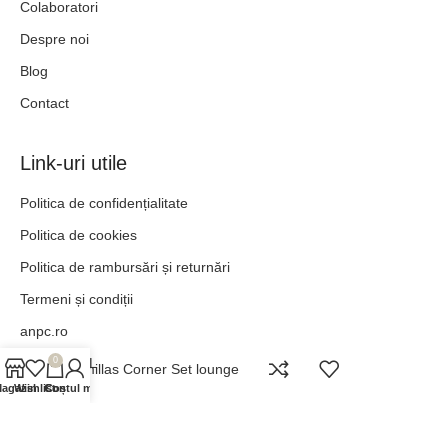
Colaboratori
Despre noi
Blog
Contact
Link-uri utile
Politica de confidențialitate
Politica de cookies
Politica de rambursări și returnări
Termeni și condiții
anpc.ro
ANPC - SAL
0
Comillas Corner Set lounge
agazin
Wishlist
Contul meu
Coș
„POT TOTUL ÎN HRISTOS CARE MĂ ÎNTĂREȘTE.” –
FILIPENI 4:13