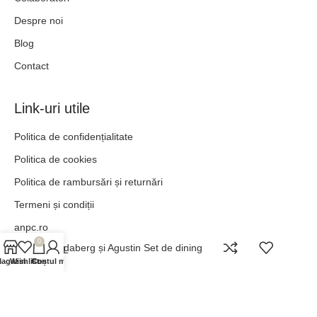
Despre noi
Blog
Contact
Link-uri utile
Politica de confidențialitate
Politica de cookies
Politica de rambursări și returnări
Termeni și condiții
anpc.ro
0
Bundaberg și Agustin Set de dining
ANPC - SAL
agazin
Wishlist
Contul meu
Coș
„POT TOTUL ÎN HRISTOS CARE MĂ ÎNTĂREȘTE.” –
FILIPENI 4:13