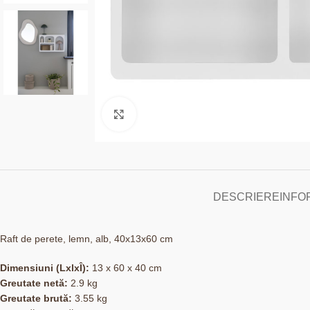
Click to enlarge
DESCRIERE
INFO
Raft de perete, lemn, alb, 40x13x60 cm
Dimensiuni (LxlxÎ):
13 x 60 x 40 cm
Greutate netă:
2.9 kg
Greutate brută:
3.55 kg