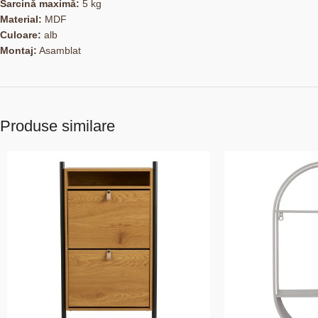
Sarcină maximă:
5 kg
Material:
MDF
Culoare:
alb
Montaj:
Asamblat
Produse similare