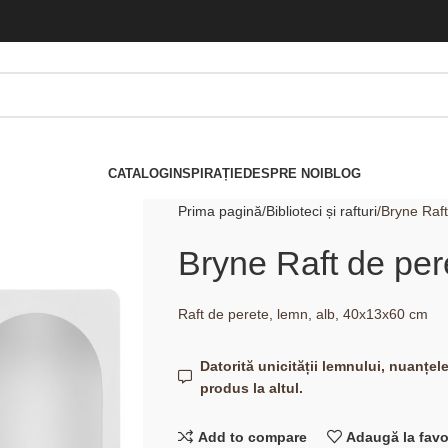
CATALOG
INSPIRAȚIE
DESPRE NOI
BLOG
Prima pagină
Biblioteci și rafturi
Bryne Raft
Bryne Raft de per
Raft de perete, lemn, alb, 40x13x60 cm
Datorită unicității lemnului, nuanțel
produs la altul.
Add to compare
Adaugă la favo