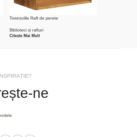
Townsville Raft de perete
Townsville Raft d
Biblioteci și rafturi
Biblioteci și rafturi
Citește Mai Mult
Citește Mai Mult
INSPIRAȚIE?
ește-ne
 modele
e