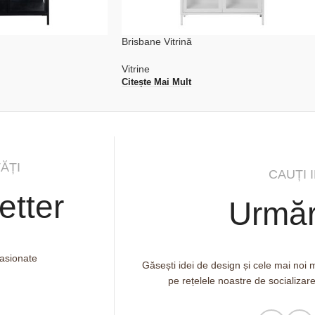
Brisbane Vitrină
Vitrine
Citește Mai Mult
ĂȚI
CAUȚI 
etter
Urmăr
pasionate
Găsești idei de design și cele mai noi
pe rețelele noastre de socializar