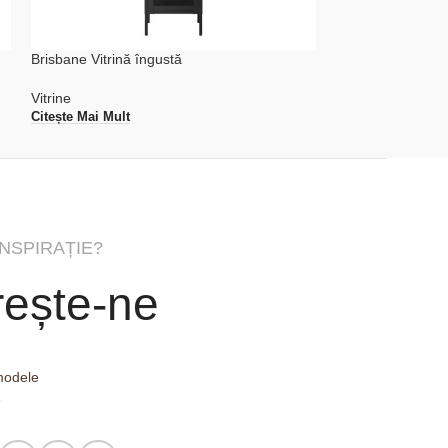
Brisbane Vitrină îngustă
Brisbane Vitrină
Vitrine
Vitrine
Citește Mai Mult
Citește Mai Mult
INSPIRAȚIE?
ește-ne
 modele
e