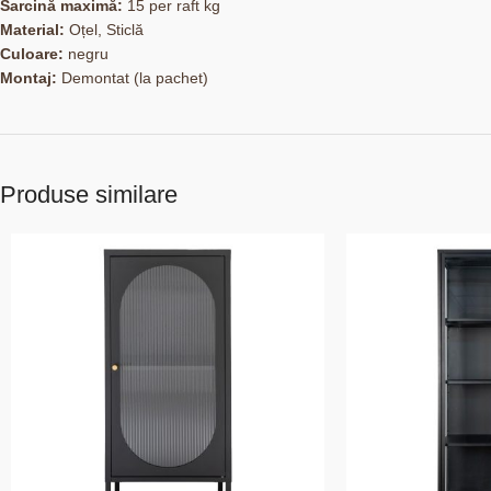
Sarcină maximă:
15 per raft kg
Material:
Oțel, Sticlă
Culoare:
negru
Montaj:
Demontat (la pachet)
Produse similare