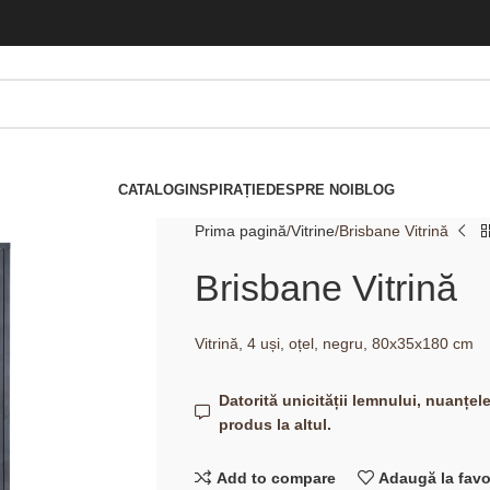
CATALOG
INSPIRAȚIE
DESPRE NOI
BLOG
Prima pagină
Vitrine
Brisbane Vitrină
Brisbane Vitrină
Vitrină, 4 uși, oțel, negru, 80x35x180 cm
Datorită unicității lemnului, nuanțel
produs la altul.
Add to compare
Adaugă la favo