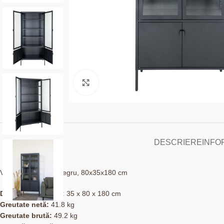
Click to enlarge
DESCRIERE
INFO
Vitrină, 4 uși, oțel, negru, 80x35x180 cm
Dimensiuni (LxlxÎ):
35 x 80 x 180 cm
Greutate netă:
41.8 kg
Greutate brută:
49.2 kg