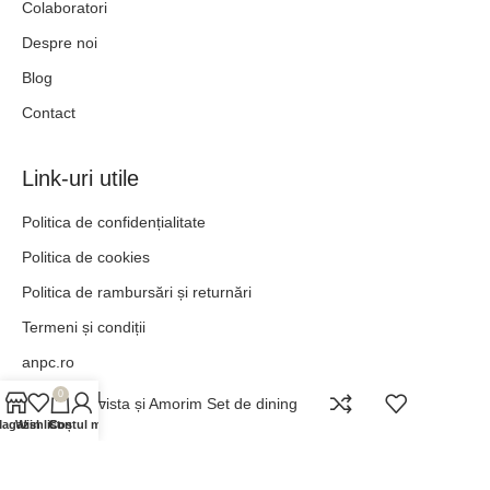
Colaboratori
Despre noi
Blog
Contact
Link-uri utile
Politica de confidențialitate
Politica de cookies
Politica de rambursări și returnări
Termeni și condiții
anpc.ro
ANPC - SAL
0
Boavista și Amorim Set de dining
agazin
Wishlist
Contul meu
Coș
„POT TOTUL ÎN HRISTOS CARE MĂ ÎNTĂREȘTE.” –
FILIPENI 4:13