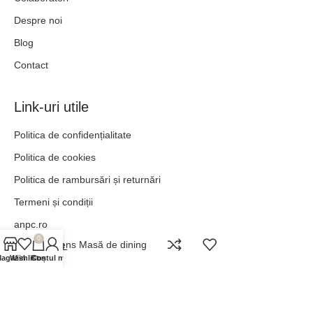
Despre noi
Blog
Contact
Link-uri utile
Politica de confidențialitate
Politica de cookies
Politica de rambursări și returnări
Termeni și condiții
anpc.ro
0
Athens Masă de dining
ANPC - SAL
agazin
Wishlist
Contul meu
Coș
„POT TOTUL ÎN HRISTOS CARE MĂ ÎNTĂREȘTE.” –
FILIPENI 4:13