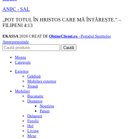
ANPC - SAL
„POT TOTUL ÎN HRISTOS CARE MĂ ÎNTĂREȘTE.” –
FILIPENI 4:13
EKASSA
2026 CREAT DE
ObtineClienti.ro
- Portalul Spiritelor
Antreprenoriale
.
Caută
Meniu
Categorii
Exterior
Grădină
Mobilier exterior
Terasă
Mobilier
Bucatarie
Dormitor
Noptiere
Paturi
Dulapuri
Fotolii
Hol
Living
Mese