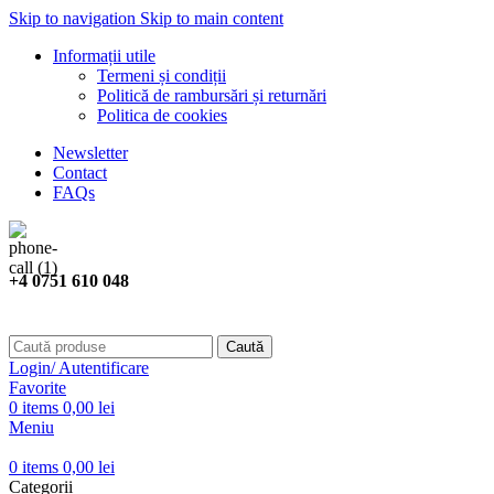
Skip to navigation
Skip to main content
Informații utile
Termeni și condiții
Politică de rambursări și returnări
Politica de cookies
Newsletter
Contact
FAQs
+4 0751 610 048
Caută
Login/ Autentificare
Favorite
0
items
0,00
lei
Meniu
0
items
0,00
lei
Categorii