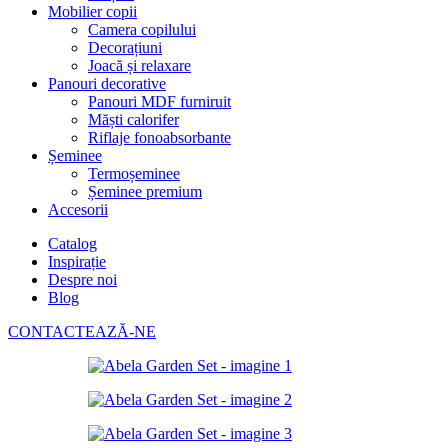
Mobilier copii
Camera copilului
Decorațiuni
Joacă și relaxare
Panouri decorative
Panouri MDF furniruit
Măști calorifer
Riflaje fonoabsorbante
Șeminee
Termoșeminee
Șeminee premium
Accesorii
Catalog
Inspirație
Despre noi
Blog
CONTACTEAZĂ-NE