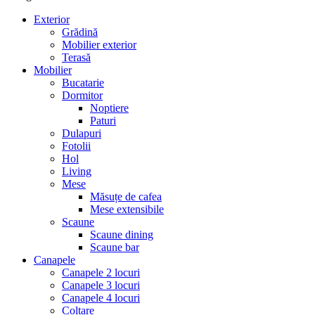
Exterior
Grădină
Mobilier exterior
Terasă
Mobilier
Bucatarie
Dormitor
Noptiere
Paturi
Dulapuri
Fotolii
Hol
Living
Mese
Măsuțe de cafea
Mese extensibile
Scaune
Scaune dining
Scaune bar
Canapele
Canapele 2 locuri
Canapele 3 locuri
Canapele 4 locuri
Colțare