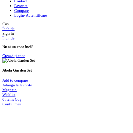
Contact
Favorite
Compare
Login/ Autentificare
Coș
Închide
Sign in
Închide
Nu ai un cont încă?
Crează-ți cont
Abela Garden Set
Add to compare
Adaugă la favorite
Magazin
Wishlist
0
items
Coș
Contul meu