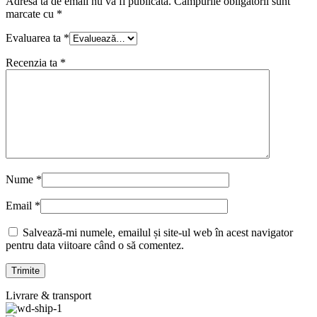
Adresa ta de email nu va fi publicată.
Câmpurile obligatorii sunt
marcate cu
*
Evaluarea ta
*
Recenzia ta
*
Nume
*
Email
*
Salvează-mi numele, emailul și site-ul web în acest navigator
pentru data viitoare când o să comentez.
Livrare & transport