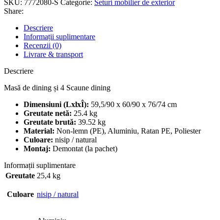
SKU:
7772080-S
Categorie:
Seturi mobilier de exterior
Share:
Descriere
Informații suplimentare
Recenzii (0)
Livrare & transport
Descriere
Masă de dining și 4 Scaune dining
Dimensiuni (LxlxÎ):
59,5/90 x 60/90 x 76/74 cm
Greutate netă:
25.4 kg
Greutate brută:
39.52 kg
Material:
Non-lemn (PE), Aluminiu, Ratan PE, Poliester
Culoare:
nisip / natural
Montaj:
Demontat (la pachet)
Informații suplimentare
Greutate
25,4 kg
Culoare
nisip / natural