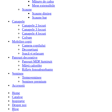
Măsuțe de cafea
Mese extensibile
Scaune
Scaune dining
Scaune bar
Canapele
Canapele 2 locuri
Canapele 3 locuri
Canapele 4 locuri
Colțare
Mobilier copii
Camera copilului
Decorațiuni
Joacă și relaxare
Panouri decorative
Panouri MDF furniruit
Măști calorifer
Riflaje fonoabsorbante
Șeminee
Termoșeminee
Șeminee premium
Accesorii
Home
Catalog
Inspirație
Despre noi
Blog