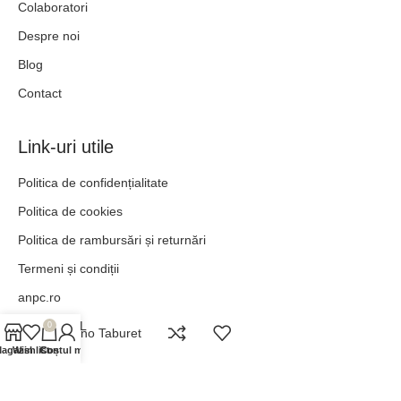
Colaboratori
Despre noi
Blog
Contact
Link-uri utile
Politica de confidențialitate
Politica de cookies
Politica de rambursări și returnări
Termeni și condiții
anpc.ro
ANPC - SAL
0
Abano Taburet
agazin
Wishlist
Contul meu
Coș
„POT TOTUL ÎN HRISTOS CARE MĂ ÎNTĂREȘTE.” –
FILIPENI 4:13