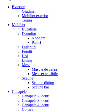
Exterior
Grădină
Mobilier exterior
Terasă
Mobilier
Bucatarie
Dormitor
Noptiere
Paturi
Dulapuri
Fotolii
Hol
Living
Mese
Măsuțe de cafea
Mese extensibile
Scaune
Scaune dining
Scaune bar
Canapele
Canapele 2 locuri
Canapele 3 locuri
Canapele 4 locuri
Colțare