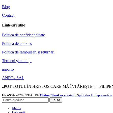
Blog
Contact
Link-uri utile
Politica de confidențialitate
Politica de cookies
Politica de rambursări și returnări
Termeni și condiții
anpc.ro
ANPC - SAL
„POT TOTUL ÎN HRISTOS CARE MĂ ÎNTĂREȘTE.” – FILIPEN
EKASSA
2026 CREAT DE
ObtineClienti.ro
- Portalul Spiritelor Antreprenoriale
.
Caută
Meniu
Categorii