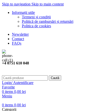
Skip to navigation
Skip to main content
Informații utile
Termeni și condiții
Politică de rambursări și returnări
Politica de cookies
Newsletter
Contact
FAQs
+4 0751 610 048
Caută
Login/ Autentificare
Favorite
0
items
0,00
lei
Meniu
0
items
0,00
lei
Categorii