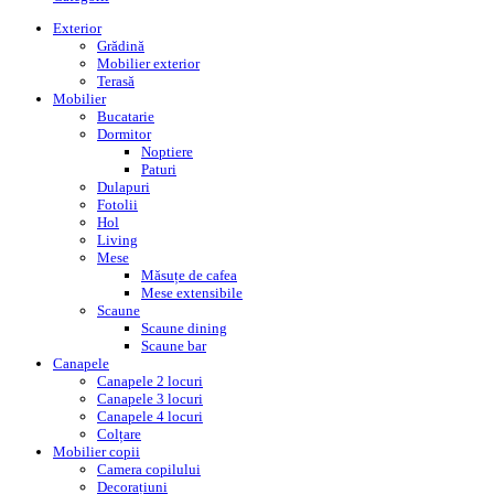
Exterior
Grădină
Mobilier exterior
Terasă
Mobilier
Bucatarie
Dormitor
Noptiere
Paturi
Dulapuri
Fotolii
Hol
Living
Mese
Măsuțe de cafea
Mese extensibile
Scaune
Scaune dining
Scaune bar
Canapele
Canapele 2 locuri
Canapele 3 locuri
Canapele 4 locuri
Colțare
Mobilier copii
Camera copilului
Decorațiuni