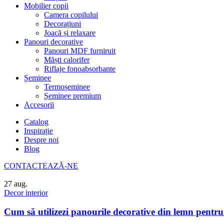
Mobilier copii
Camera copilului
Decorațiuni
Joacă și relaxare
Panouri decorative
Panouri MDF furniruit
Măști calorifer
Riflaje fonoabsorbante
Șeminee
Termoșeminee
Șeminee premium
Accesorii
Catalog
Inspirație
Despre noi
Blog
CONTACTEAZĂ-NE
27
aug.
Decor interior
Cum să utilizezi panourile decorative din lemn pentru