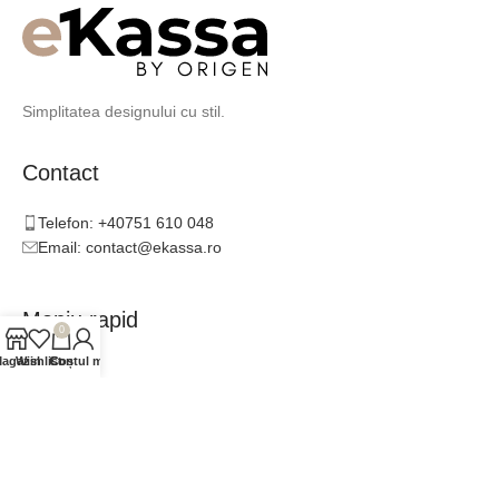
Simplitatea designului cu stil.
Contact
Telefon: +40751 610 048
Email: contact@ekassa.ro
Meniu rapid
0
agazin
Wishlist
Contul meu
Coș
Catalog
Inspirație
Consultanță
Colaboratori