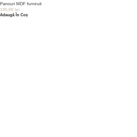
Panouri MDF furniruit
195,00
lei
Adaugă În Coș