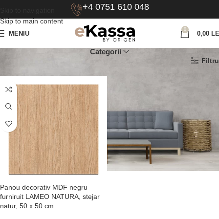
+4 0751 610 048
Skip to navigation
Skip to main content
0
MENIU
0,00
LE
Categorii
Prima pagină
Model produs
NATURA
Filtru
Panou decorativ MDF negru
furniruit LAMEO NATURA, stejar
natur, 50 x 50 cm