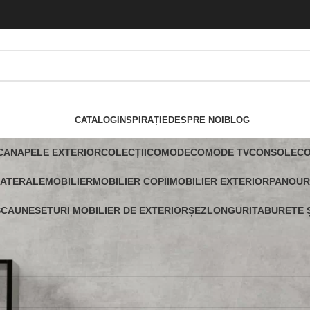
CATALOG
INSPIRAȚIE
DESPRE NOI
BLOG
CANAPELE EXTERIOR
COLECȚII
COMODE
COMODE TV
CONSOLE
C
LATERALE
MOBILIER
MOBILIER COPII
MOBILIER EXTERIOR
PANOUR
SCAUNE
SETURI MOBILIER DE EXTERIOR
ȘEZLONGURI
TABURETE Ș