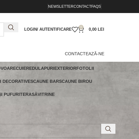
NEWSLETTER
CONTACT
FAQS
0
LOGIN/ AUTENTIFICARE
0,00
LEI
CONTACTEAZĂ-NE
OVOARE
CUIERE
DULAPURI
EXTERIOR
FOTOLII
I DECORATIVE
SCAUNE BAR
SCAUNE BIROU
I PUFURI
TERASĂ
VITRINE