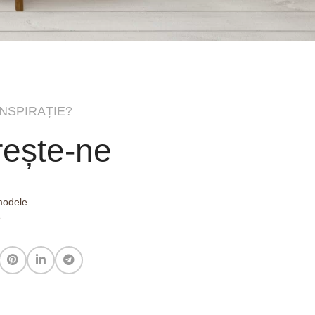
INSPIRAȚIE?
ește-ne
 modele
e