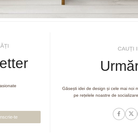
ĂȚI
CAUȚI 
etter
Urmăr
pasionate
Găsești idei de design și cele mai noi
pe rețelele noastre de socializar
Înscrie-te