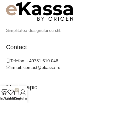
Simplitatea designului cu stil.
Contact
Telefon: +40751 610 048
Email: contact@ekassa.ro
Meniu rapid
0
agazin
Wishlist
Contul meu
Coș
Catalog
Inspirație
Consultanță
Colaboratori