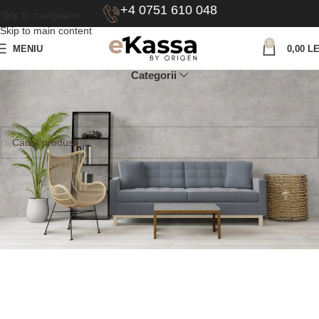
+4 0751 610 048
Skip to navigation
Skip to main content
0
MENIU
0,00
LE
Categorii
Prima pagină
Lungime produs
36.3
Nu a fost găsit niciun produs care să se potrivească cu selecția ta.