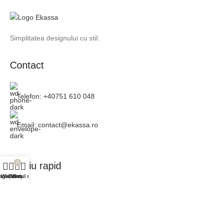
Simplitatea designului cu stil.
Contact
Telefon: +40751 610 048
Email: contact@ekassa.ro
0
Meniu rapid
agazin
Wishlist
Contul meu
Coș
Catalog
Inspirație
Consultanță