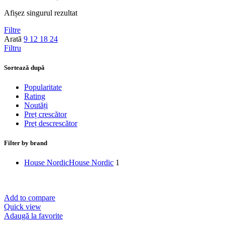
Afișez singurul rezultat
Filtre
Arată
9
12
18
24
Filtru
Sortează după
Popularitate
Rating
Noutăți
Preț crescător
Preț descrescător
Filter by brand
House Nordic
House Nordic
1
Add to compare
Quick view
Adaugă la favorite