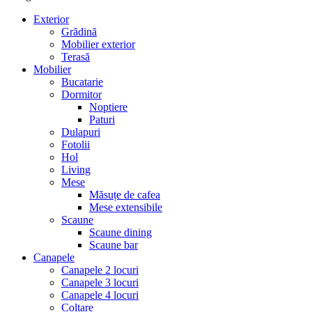
Exterior
Grădină
Mobilier exterior
Terasă
Mobilier
Bucatarie
Dormitor
Noptiere
Paturi
Dulapuri
Fotolii
Hol
Living
Mese
Măsuțe de cafea
Mese extensibile
Scaune
Scaune dining
Scaune bar
Canapele
Canapele 2 locuri
Canapele 3 locuri
Canapele 4 locuri
Colțare