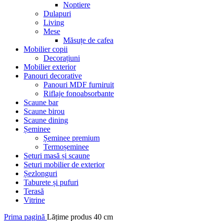
Noptiere
Dulapuri
Living
Mese
Măsuțe de cafea
Mobilier copii
Decorațiuni
Mobilier exterior
Panouri decorative
Panouri MDF furniruit
Riflaje fonoabsorbante
Scaune bar
Scaune birou
Scaune dining
Șeminee
Șeminee premium
Termoșeminee
Seturi masă și scaune
Seturi mobilier de exterior
Șezlonguri
Taburete și pufuri
Terasă
Vitrine
Prima pagină
Lățime produs
40 cm