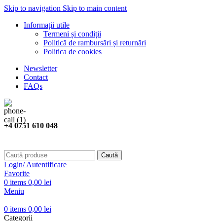
Skip to navigation
Skip to main content
Informații utile
Termeni și condiții
Politică de rambursări și returnări
Politica de cookies
Newsletter
Contact
FAQs
+4 0751 610 048
Caută
Login/ Autentificare
Favorite
0
items
0,00
lei
Meniu
0
items
0,00
lei
Categorii