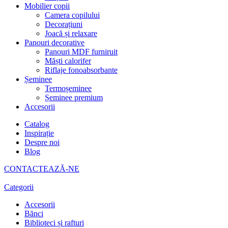
Mobilier copii
Camera copilului
Decorațiuni
Joacă și relaxare
Panouri decorative
Panouri MDF furniruit
Măști calorifer
Riflaje fonoabsorbante
Șeminee
Termoșeminee
Șeminee premium
Accesorii
Catalog
Inspirație
Despre noi
Blog
CONTACTEAZĂ-NE
Categorii
Accesorii
Bănci
Biblioteci și rafturi