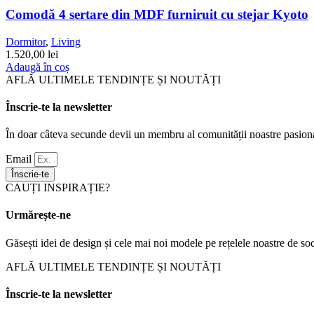
Comodă 4 sertare din MDF furniruit cu stejar Kyoto
Dormitor
,
Living
1.520,00
lei
Adaugă în coș
AFLĂ ULTIMELE TENDINȚE ȘI NOUTĂȚI
Înscrie-te la newsletter
În doar câteva secunde devii un membru al comunității noastre pasiona
Email
Înscrie-te
CAUȚI INSPIRAȚIE?
Urmărește-ne
Găsești idei de design și cele mai noi modele pe rețelele noastre de soc
AFLĂ ULTIMELE TENDINȚE ȘI NOUTĂȚI
Înscrie-te la newsletter