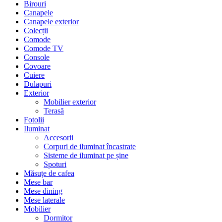
Birouri
Canapele
Canapele exterior
Colecții
Comode
Comode TV
Console
Covoare
Cuiere
Dulapuri
Exterior
Mobilier exterior
Terasă
Fotolii
Iluminat
Accesorii
Corpuri de iluminat încastrate
Sisteme de iluminat pe șine
Spoturi
Măsuțe de cafea
Mese bar
Mese dining
Mese laterale
Mobilier
Dormitor