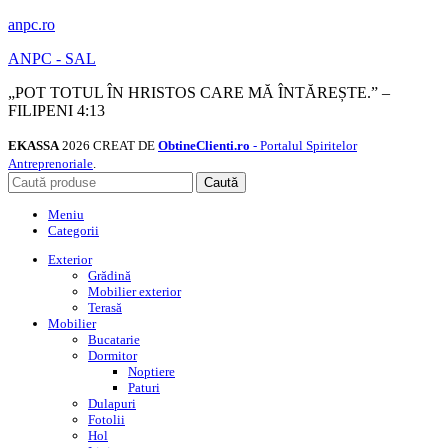
anpc.ro
ANPC - SAL
„POT TOTUL ÎN HRISTOS CARE MĂ ÎNTĂREȘTE.” –
FILIPENI 4:13
EKASSA
2026 CREAT DE
ObtineClienti.ro
- Portalul Spiritelor
Antreprenoriale
.
Caută
Meniu
Categorii
Exterior
Grădină
Mobilier exterior
Terasă
Mobilier
Bucatarie
Dormitor
Noptiere
Paturi
Dulapuri
Fotolii
Hol