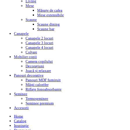
Living
Mese
Măsuțe de cafea
Mese extensibile
Scaune
Scaune dining
Scaune bar
Canapele
Canapele 2 locuri
Canapele 3 locuri
Canapele 4 locuri
Colțare
Mobilier copii
Camera copilului
Decorațiuni
Joacă și relaxare
Panouri decorative
Panouri MDF furniruit
Măști calorifer
Riflaje fonoabsorbante
Șeminee
Termoșeminee
Șeminee premium
Accesorii
Home
Catalog
Inspirație