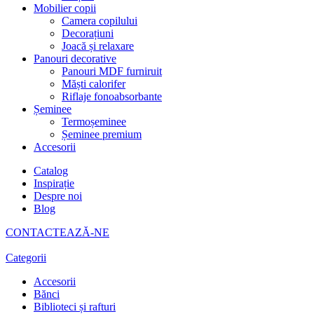
Mobilier copii
Camera copilului
Decorațiuni
Joacă și relaxare
Panouri decorative
Panouri MDF furniruit
Măști calorifer
Riflaje fonoabsorbante
Șeminee
Termoșeminee
Șeminee premium
Accesorii
Catalog
Inspirație
Despre noi
Blog
CONTACTEAZĂ-NE
Categorii
Accesorii
Bănci
Biblioteci și rafturi