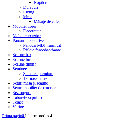
Noptiere
Dulapuri
Living
Mese
Măsuțe de cafea
Mobilier copii
Decorațiuni
Mobilier exterior
Panouri decorative
Panouri MDF furniruit
Riflaje fonoabsorbante
Scaune bar
Scaune birou
Scaune dining
Șeminee
Șeminee premium
Termoșeminee
Seturi masă și scaune
Seturi mobilier de exterior
Șezlonguri
Taburete și pufuri
Terasă
Vitrine
Prima pagină
Lățime produs
4