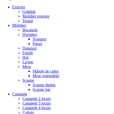
Exterior
Grădină
Mobilier exterior
Terasă
Mobilier
Bucatarie
Dormitor
Noptiere
Paturi
Dulapuri
Fotolii
Hol
Living
Mese
Măsuțe de cafea
Mese extensibile
Scaune
Scaune dining
Scaune bar
Canapele
Canapele 2 locuri
Canapele 3 locuri
Canapele 4 locuri
Colțare