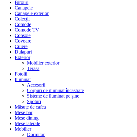
Birouri
Canapele
Canapele exterior
Colecții
Comode
Comode TV
Console
Covoare
Cuiere
Dulapuri
Exterior
Mobilier exterior
Terasă
Fotolii
Iluminat
Accesorii
Corpuri de iluminat încastrate
Sisteme de iluminat pe șine
Spoturi
Măsuțe de cafea
Mese bar
Mese dining
Mese laterale
Mobilier
Dormitor