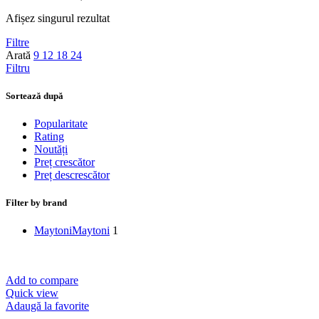
Afișez singurul rezultat
Filtre
Arată
9
12
18
24
Filtru
Sortează după
Popularitate
Rating
Noutăți
Preț crescător
Preț descrescător
Filter by brand
Maytoni
Maytoni
1
Add to compare
Quick view
Adaugă la favorite