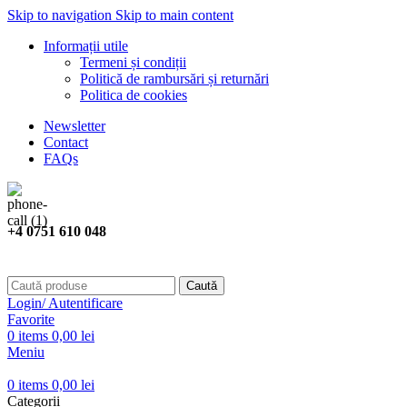
Skip to navigation
Skip to main content
Informații utile
Termeni și condiții
Politică de rambursări și returnări
Politica de cookies
Newsletter
Contact
FAQs
+4 0751 610 048
Caută
Login/ Autentificare
Favorite
0
items
0,00
lei
Meniu
0
items
0,00
lei
Categorii