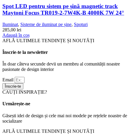
Spot LED pentru sistem pe șină magnetic track
Maytoni Focus TR019-2-7W4K-B 4000K 7W 24°
Iluminat
,
Sisteme de iluminat pe șine
,
Spoturi
285,00
lei
Adaugă în coș
AFLĂ ULTIMELE TENDINȚE ȘI NOUTĂȚI
Înscrie-te la newsletter
În doar câteva secunde devii un membru al comunității noastre
pasionate de design interior
Email
Înscrie-te
CAUȚI INSPIRAȚIE?
Urmărește-ne
Găsești idei de design și cele mai noi modele pe rețelele noastre de
socializare
AFLĂ ULTIMELE TENDINȚE ȘI NOUTĂȚI