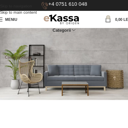
+4 0751 610 048
Skip to navigation
Skip to main content
0
MENIU
0,00
LE
Categorii
Prima pagină
Lățime produs
14.5
Nu a fost găsit niciun produs care să se potrivească cu selecția ta.