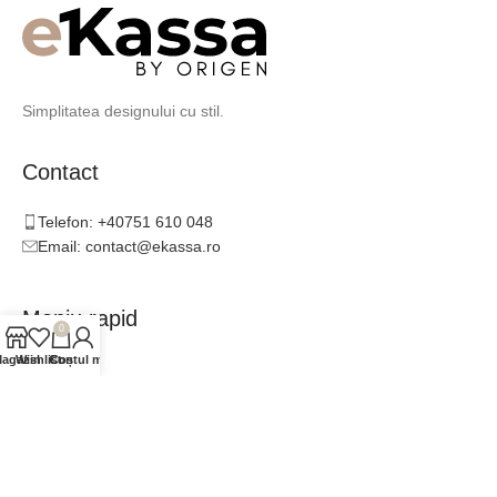
Simplitatea designului cu stil.
Contact
Telefon: +40751 610 048
Email: contact@ekassa.ro
Meniu rapid
0
agazin
Wishlist
Contul meu
Coș
Catalog
Inspirație
Consultanță
Colaboratori