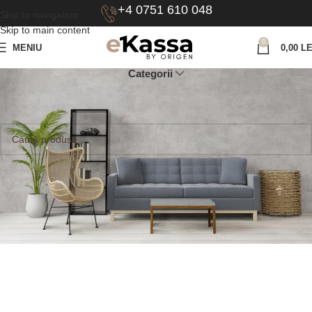
+4 0751 610 048
Skip to navigation
Skip to main content
0
MENIU
0,00
LE
Categorii
Prima pagină
Lățime produs
12.2
Nu a fost găsit niciun produs care să se potrivească cu selecția ta.