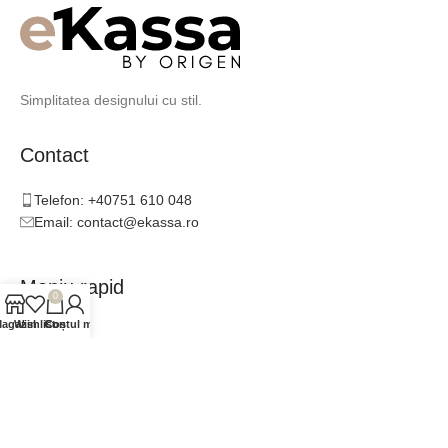
Simplitatea designului cu stil.
Contact
Telefon: +40751 610 048
Email: contact@ekassa.ro
Meniu rapid
0
agazin
Wishlist
Contul meu
Coș
Catalog
Inspirație
Consultanță
Colaboratori