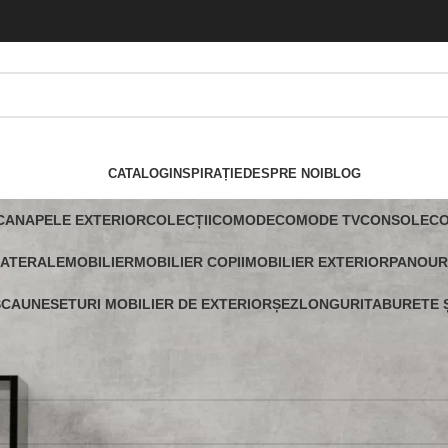
CATALOG
INSPIRAȚIE
DESPRE NOI
BLOG
CANAPELE EXTERIOR
COLECȚII
COMODE
COMODE TV
CONSOLE
C
LATERALE
MOBILIER
MOBILIER COPII
MOBILIER EXTERIOR
PANOUR
SCAUNE
SETURI MOBILIER DE EXTERIOR
ȘEZLONGURI
TABURETE Ș