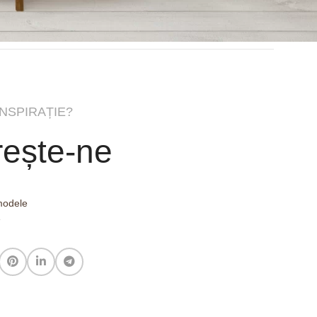
INSPIRAȚIE?
ește-ne
 modele
e