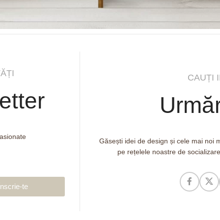
ĂȚI
CAUȚI 
etter
Urmăr
pasionate
Găsești idei de design și cele mai noi
pe rețelele noastre de socializar
Înscrie-te