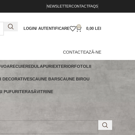
NEWSLETTER
CONTACT
FAQS
0
LOGIN/ AUTENTIFICARE
0,00
LEI
CONTACTEAZĂ-NE
OVOARE
CUIERE
DULAPURI
EXTERIOR
FOTOLII
I DECORATIVE
SCAUNE BAR
SCAUNE BIROU
I PUFURI
TERASĂ
VITRINE