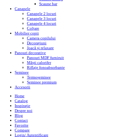
Scaune bar
Canapele
Canapele 2 locuri
Canapele 3 locuri
Canapele 4 locuri
Colțare
Mobilier copii
Camera copilului
Decorațiuni
Joacă și relaxare
Panouri decorative
Panouri MDF furniruit
Măști calorifer
Riflaje fonoabsorbante
Șeminee
Termoșeminee
Șeminee premium
Accesorii
Home
Catalog
Inspirație
Despre noi
Blog
Contact
Favorite
Compare
Login/ Autentificare