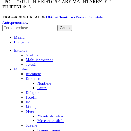
„POT TOTUL ÎN HRISTOS CARE MĂ ÎNTĂREȘTE.” –
FILIPENI 4:13
EKASSA
2026 CREAT DE
ObtineClienti.ro
- Portalul Spiritelor
Antreprenoriale
.
Caută
Meniu
Categorii
Exterior
Grădină
Mobilier exterior
Terasă
Mobilier
Bucatarie
Dormitor
Noptiere
Paturi
Dulapuri
Fotolii
Hol
Living
Mese
Măsuțe de cafea
Mese extensibile
Scaune
Scaune dining