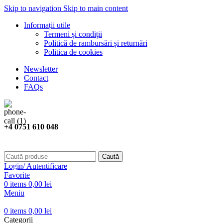
Skip to navigation
Skip to main content
Informații utile
Termeni și condiții
Politică de rambursări și returnări
Politica de cookies
Newsletter
Contact
FAQs
+4 0751 610 048
Caută
Login/ Autentificare
Favorite
0
items
0,00
lei
Meniu
0
items
0,00
lei
Categorii