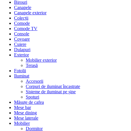
Birouri
Canapele
Canapele exterior
Colecții
Comode
Comode TV
Console
Covoare
Cuiere
Dulapuri
Exterior
Mobilier exterior
Terasă
Fotolii
Iluminat
Accesorii
Corpuri de iluminat încastrate
Sisteme de iluminat pe șine
Spoturi
Măsuțe de cafea
Mese bar
Mese dining
Mese laterale
Mobilier
Dormitor