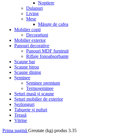
Noptiere
Dulapuri
Living
Mese
Măsuțe de cafea
Mobilier copii
Decorațiuni
Mobilier exterior
Panouri decorative
Panouri MDF furniruit
Riflaje fonoabsorbante
Scaune bar
Scaune birou
Scaune dining
Șeminee
Șeminee premium
Termoșeminee
Seturi masă și scaune
Seturi mobilier de exterior
Șezlonguri
Taburete și pufuri
Terasă
Vitrine
Prima pagină
Greutate (kg) produs
3.35