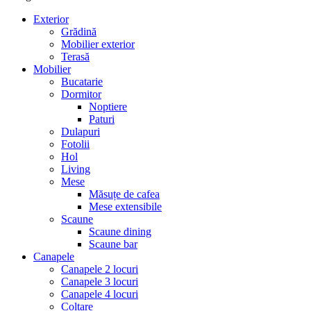
Exterior
Grădină
Mobilier exterior
Terasă
Mobilier
Bucatarie
Dormitor
Noptiere
Paturi
Dulapuri
Fotolii
Hol
Living
Mese
Măsuțe de cafea
Mese extensibile
Scaune
Scaune dining
Scaune bar
Canapele
Canapele 2 locuri
Canapele 3 locuri
Canapele 4 locuri
Colțare