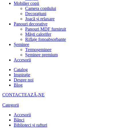
Mobilier copii
Camera copilului
Decorațiuni
Joacă și relaxare
Panouri decorative
Panouri MDF furniruit
Măști calorifer
Riflaje fonoabsorbante
Șeminee
Termoșeminee
Șeminee premium
Accesorii
Catalog
Inspirație
Despre noi
Blog
CONTACTEAZĂ-NE
Categorii
Accesorii
Bănci
Biblioteci și rafturi