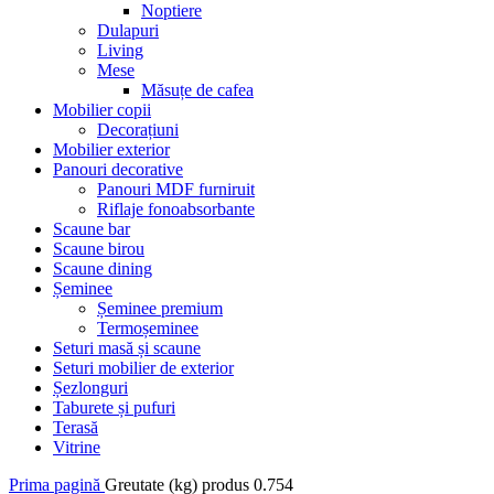
Noptiere
Dulapuri
Living
Mese
Măsuțe de cafea
Mobilier copii
Decorațiuni
Mobilier exterior
Panouri decorative
Panouri MDF furniruit
Riflaje fonoabsorbante
Scaune bar
Scaune birou
Scaune dining
Șeminee
Șeminee premium
Termoșeminee
Seturi masă și scaune
Seturi mobilier de exterior
Șezlonguri
Taburete și pufuri
Terasă
Vitrine
Prima pagină
Greutate (kg) produs
0.754