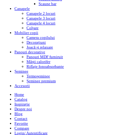
Scaune bar
Canapele
Canapele 2 locuri
Canapele 3 locuri
Canapele 4 locuri
Colțare
Mobilier copii
Camera copilului
Decorațiuni
Joacă și relaxare
Panouri decorative
Panouri MDF furniruit
Măști calorifer
Riflaje fonoabsorbante
Șeminee
Termoșeminee
Șeminee premium
Accesorii
Home
Catalog
Inspirație
Despre noi
Blog
Contact
Favorite
Compare
Login/ Autentificare