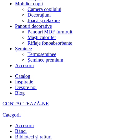
Mobilier copii
Camera copilului
Decorațiuni
Joacă și relaxare
Panouri decorative
Panouri MDF furniruit
Măști calorifer
Riflaje fonoabsorbante
Șeminee
Termoșeminee
Șeminee premium
Accesorii
Catalog
Inspirație
Despre noi
Blog
CONTACTEAZĂ-NE
Categorii
Accesorii
Bănci
Biblioteci și rafturi