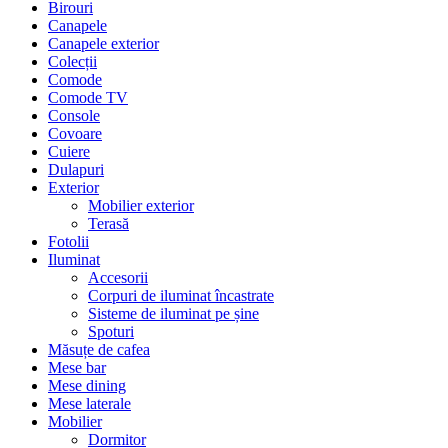
Birouri
Canapele
Canapele exterior
Colecții
Comode
Comode TV
Console
Covoare
Cuiere
Dulapuri
Exterior
Mobilier exterior
Terasă
Fotolii
Iluminat
Accesorii
Corpuri de iluminat încastrate
Sisteme de iluminat pe șine
Spoturi
Măsuțe de cafea
Mese bar
Mese dining
Mese laterale
Mobilier
Dormitor