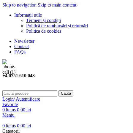
Skip to navigation
Skip to main content
Informații utile
Termeni și condiții
Politică de rambursări și returnări
Politica de cookies
Newsletter
Contact
FAQs
+4 0751 610 048
Caută
Login/ Autentificare
Favorite
0
items
0,00
lei
Meniu
0
items
0,00
lei
Categorii