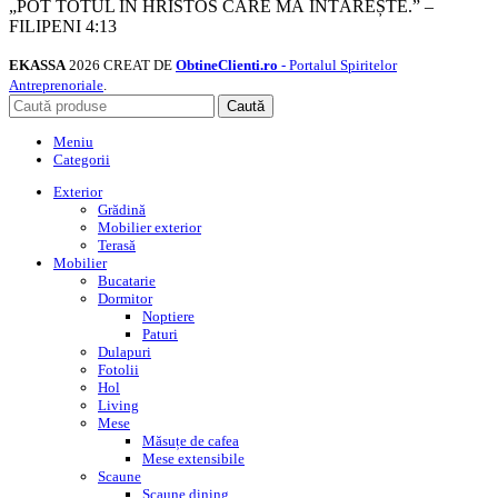
„POT TOTUL ÎN HRISTOS CARE MĂ ÎNTĂREȘTE.” –
FILIPENI 4:13
EKASSA
2026 CREAT DE
ObtineClienti.ro
- Portalul Spiritelor
Antreprenoriale
.
Caută
Meniu
Categorii
Exterior
Grădină
Mobilier exterior
Terasă
Mobilier
Bucatarie
Dormitor
Noptiere
Paturi
Dulapuri
Fotolii
Hol
Living
Mese
Măsuțe de cafea
Mese extensibile
Scaune
Scaune dining