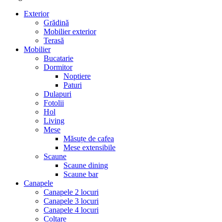
Exterior
Grădină
Mobilier exterior
Terasă
Mobilier
Bucatarie
Dormitor
Noptiere
Paturi
Dulapuri
Fotolii
Hol
Living
Mese
Măsuțe de cafea
Mese extensibile
Scaune
Scaune dining
Scaune bar
Canapele
Canapele 2 locuri
Canapele 3 locuri
Canapele 4 locuri
Colțare