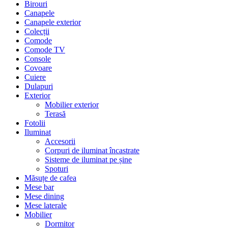
Birouri
Canapele
Canapele exterior
Colecții
Comode
Comode TV
Console
Covoare
Cuiere
Dulapuri
Exterior
Mobilier exterior
Terasă
Fotolii
Iluminat
Accesorii
Corpuri de iluminat încastrate
Sisteme de iluminat pe șine
Spoturi
Măsuțe de cafea
Mese bar
Mese dining
Mese laterale
Mobilier
Dormitor