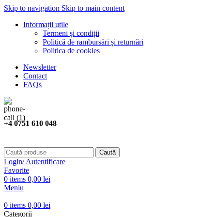
Skip to navigation
Skip to main content
Informații utile
Termeni și condiții
Politică de rambursări și returnări
Politica de cookies
Newsletter
Contact
FAQs
+4 0751 610 048
Caută
Login/ Autentificare
Favorite
0
items
0,00
lei
Meniu
0
items
0,00
lei
Categorii