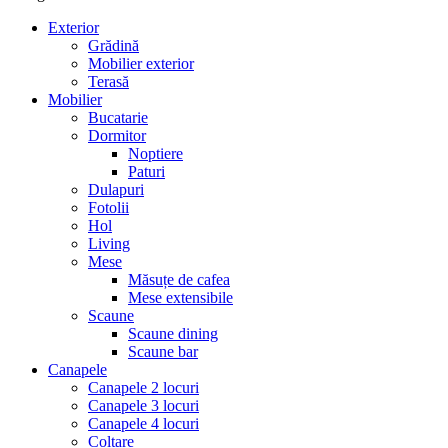
Exterior
Grădină
Mobilier exterior
Terasă
Mobilier
Bucatarie
Dormitor
Noptiere
Paturi
Dulapuri
Fotolii
Hol
Living
Mese
Măsuțe de cafea
Mese extensibile
Scaune
Scaune dining
Scaune bar
Canapele
Canapele 2 locuri
Canapele 3 locuri
Canapele 4 locuri
Colțare