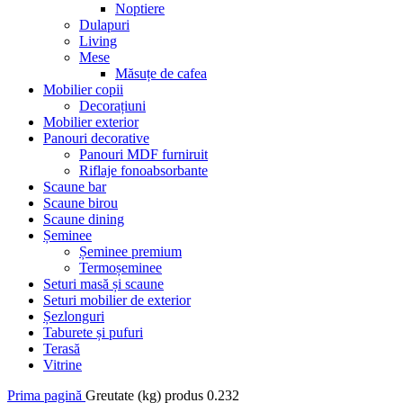
Noptiere
Dulapuri
Living
Mese
Măsuțe de cafea
Mobilier copii
Decorațiuni
Mobilier exterior
Panouri decorative
Panouri MDF furniruit
Riflaje fonoabsorbante
Scaune bar
Scaune birou
Scaune dining
Șeminee
Șeminee premium
Termoșeminee
Seturi masă și scaune
Seturi mobilier de exterior
Șezlonguri
Taburete și pufuri
Terasă
Vitrine
Prima pagină
Greutate (kg) produs
0.232