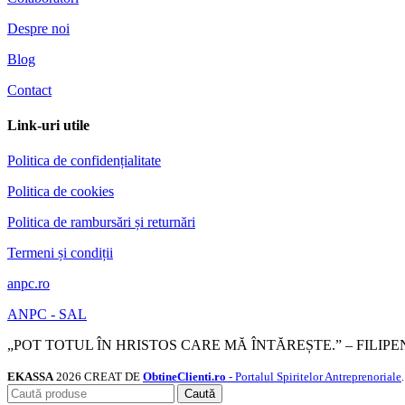
Despre noi
Blog
Contact
Link-uri utile
Politica de confidențialitate
Politica de cookies
Politica de rambursări și returnări
Termeni și condiții
anpc.ro
ANPC - SAL
„POT TOTUL ÎN HRISTOS CARE MĂ ÎNTĂREȘTE.” – FILIPEN
EKASSA
2026 CREAT DE
ObtineClienti.ro
- Portalul Spiritelor Antreprenoriale
.
Caută