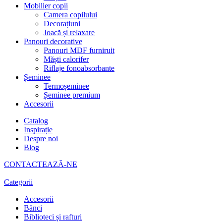
Mobilier copii
Camera copilului
Decorațiuni
Joacă și relaxare
Panouri decorative
Panouri MDF furniruit
Măști calorifer
Riflaje fonoabsorbante
Șeminee
Termoșeminee
Șeminee premium
Accesorii
Catalog
Inspirație
Despre noi
Blog
CONTACTEAZĂ-NE
Categorii
Accesorii
Bănci
Biblioteci și rafturi