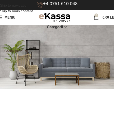
+4 0751 610 048
Skip to navigation
Skip to main content
0
MENIU
0,00
LE
Categorii
Prima pagină
Flux luminos (lumeni) produs
1060
Nu a fost găsit niciun produs care să se potrivească cu selecția ta.