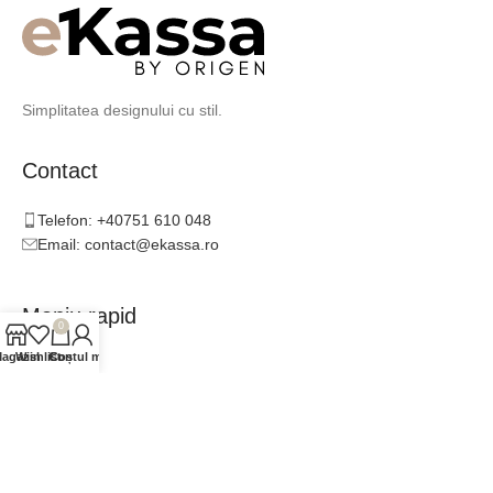
Simplitatea designului cu stil.
Contact
Telefon: +40751 610 048
Email: contact@ekassa.ro
Meniu rapid
0
agazin
Wishlist
Contul meu
Coș
Catalog
Inspirație
Consultanță
Colaboratori