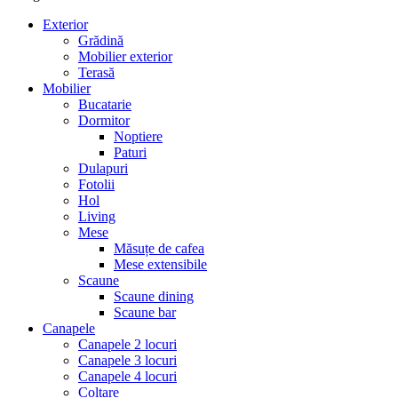
Exterior
Grădină
Mobilier exterior
Terasă
Mobilier
Bucatarie
Dormitor
Noptiere
Paturi
Dulapuri
Fotolii
Hol
Living
Mese
Măsuțe de cafea
Mese extensibile
Scaune
Scaune dining
Scaune bar
Canapele
Canapele 2 locuri
Canapele 3 locuri
Canapele 4 locuri
Colțare