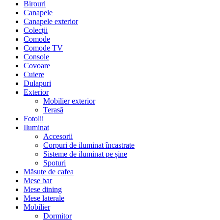
Birouri
Canapele
Canapele exterior
Colecții
Comode
Comode TV
Console
Covoare
Cuiere
Dulapuri
Exterior
Mobilier exterior
Terasă
Fotolii
Iluminat
Accesorii
Corpuri de iluminat încastrate
Sisteme de iluminat pe șine
Spoturi
Măsuțe de cafea
Mese bar
Mese dining
Mese laterale
Mobilier
Dormitor