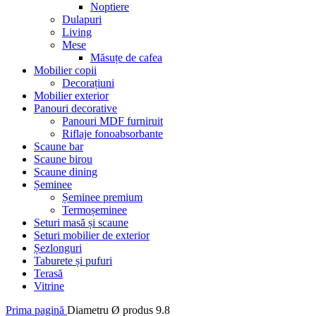
Noptiere
Dulapuri
Living
Mese
Măsuțe de cafea
Mobilier copii
Decorațiuni
Mobilier exterior
Panouri decorative
Panouri MDF furniruit
Riflaje fonoabsorbante
Scaune bar
Scaune birou
Scaune dining
Șeminee
Șeminee premium
Termoșeminee
Seturi masă și scaune
Seturi mobilier de exterior
Șezlonguri
Taburete și pufuri
Terasă
Vitrine
Prima pagină
Diametru Ø produs
9.8