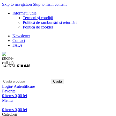
Skip to navigation
Skip to main content
Informații utile
Termeni și condiții
Politică de rambursări și returnări
Politica de cookies
Newsletter
Contact
FAQs
+4 0751 610 048
Caută
Login/ Autentificare
Favorite
0
items
0,00
lei
Meniu
0
items
0,00
lei
Categorii