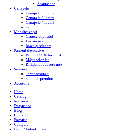
Scaune bar
Canapele
Canapele 2 locuri
Canapele 3 locuri
Canapele 4 locuri
Colțare
Mobilier copii
Camera copilului
Decorațiuni
Joacă și relaxare
Panouri decorative
Panouri MDF furniruit
Măști calorifer
Riflaje fonoabsorbante
Șeminee
Termoșeminee
Șeminee premium
Accesorii
Home
Catalog
Inspirație
Despre noi
Blog
Contact
Favorite
Compare
Login/ Autentificare