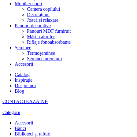
Mobilier copii
Camera copilului
Decorațiuni
Joacă și relaxare
Panouri decorative
Panouri MDF furniruit
Măști calorifer
Riflaje fonoabsorbante
Șeminee
Termoșeminee
Șeminee premium
Accesorii
Catalog
Inspirație
Despre noi
Blog
CONTACTEAZĂ-NE
Categorii
Accesorii
Bănci
Biblioteci și rafturi