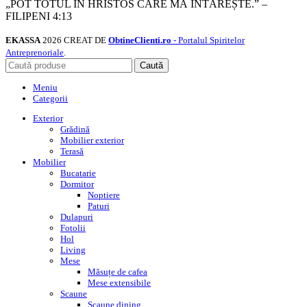
„POT TOTUL ÎN HRISTOS CARE MĂ ÎNTĂREȘTE.” –
FILIPENI 4:13
EKASSA
2026 CREAT DE
ObtineClienti.ro
- Portalul Spiritelor
Antreprenoriale
.
Caută
Meniu
Categorii
Exterior
Grădină
Mobilier exterior
Terasă
Mobilier
Bucatarie
Dormitor
Noptiere
Paturi
Dulapuri
Fotolii
Hol
Living
Mese
Măsuțe de cafea
Mese extensibile
Scaune
Scaune dining