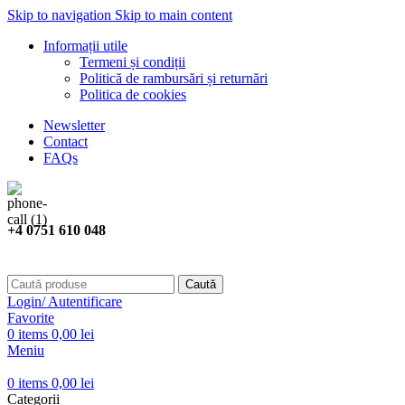
Skip to navigation
Skip to main content
Informații utile
Termeni și condiții
Politică de rambursări și returnări
Politica de cookies
Newsletter
Contact
FAQs
+4 0751 610 048
Caută
Login/ Autentificare
Favorite
0
items
0,00
lei
Meniu
0
items
0,00
lei
Categorii