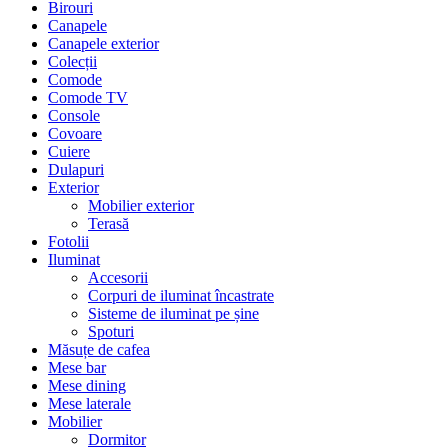
Birouri
Canapele
Canapele exterior
Colecții
Comode
Comode TV
Console
Covoare
Cuiere
Dulapuri
Exterior
Mobilier exterior
Terasă
Fotolii
Iluminat
Accesorii
Corpuri de iluminat încastrate
Sisteme de iluminat pe șine
Spoturi
Măsuțe de cafea
Mese bar
Mese dining
Mese laterale
Mobilier
Dormitor