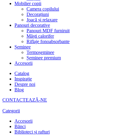
Mobilier copii
Camera copilului
Decorațiuni
Joacă și relaxare
Panouri decorative
Panouri MDF furniruit
Măști calorifer
Riflaje fonoabsorbante
Șeminee
Termoșeminee
Șeminee premium
Accesorii
Catalog
Inspirație
Despre noi
Blog
CONTACTEAZĂ-NE
Categorii
Accesorii
Bănci
Biblioteci și rafturi