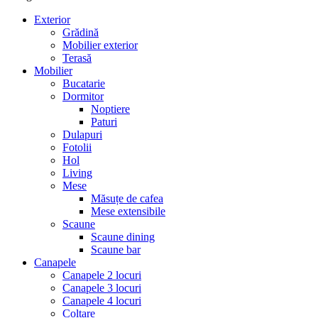
Exterior
Grădină
Mobilier exterior
Terasă
Mobilier
Bucatarie
Dormitor
Noptiere
Paturi
Dulapuri
Fotolii
Hol
Living
Mese
Măsuțe de cafea
Mese extensibile
Scaune
Scaune dining
Scaune bar
Canapele
Canapele 2 locuri
Canapele 3 locuri
Canapele 4 locuri
Colțare