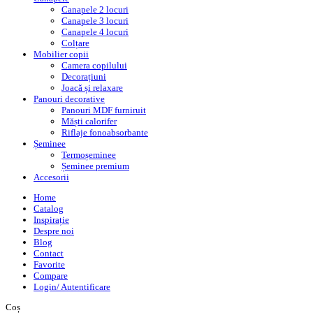
Canapele 2 locuri
Canapele 3 locuri
Canapele 4 locuri
Colțare
Mobilier copii
Camera copilului
Decorațiuni
Joacă și relaxare
Panouri decorative
Panouri MDF furniruit
Măști calorifer
Riflaje fonoabsorbante
Șeminee
Termoșeminee
Șeminee premium
Accesorii
Home
Catalog
Inspirație
Despre noi
Blog
Contact
Favorite
Compare
Login/ Autentificare
Coș