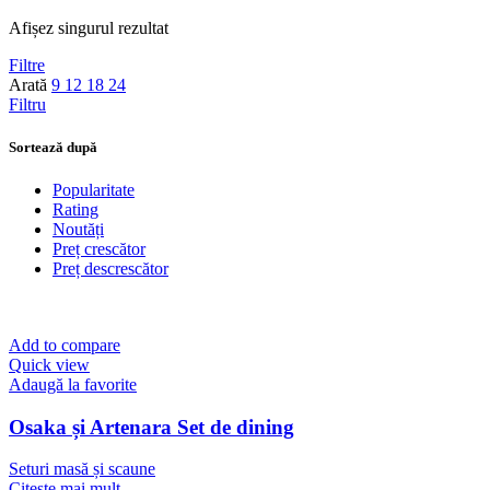
Afișez singurul rezultat
Filtre
Arată
9
12
18
24
Filtru
Sortează după
Popularitate
Rating
Noutăți
Preț crescător
Preț descrescător
Add to compare
Quick view
Adaugă la favorite
Osaka și Artenara Set de dining
Seturi masă și scaune
Citește mai mult