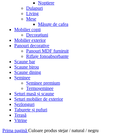
Noptiere
Dulapuri
Living
Mese
Măsuțe de cafea
Mobilier copii
Decorațiuni
Mobilier exterior
Panouri decorative
Panouri MDF furniruit
Riflaje fonoabsorbante
Scaune bar
Scaune birou
Scaune dining
Șeminee
Șeminee premium
Termoșeminee
Seturi masă și scaune
Seturi mobilier de exterior
Șezlonguri
Taburete și pufuri
Terasă
Vitrine
Prima pagină
Culoare produs
stejar / natural / negru