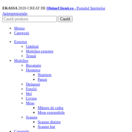
EKASSA
2026 CREAT DE
ObtineClienti.ro
- Portalul Spiritelor
Antreprenoriale
.
Caută
Meniu
Categorii
Exterior
Grădină
Mobilier exterior
Terasă
Mobilier
Bucatarie
Dormitor
Noptiere
Paturi
Dulapuri
Fotolii
Hol
Living
Mese
Măsuțe de cafea
Mese extensibile
Scaune
Scaune dining
Scaune bar
Canapele