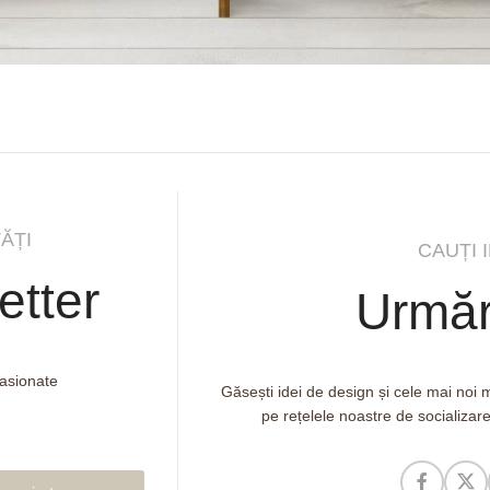
ĂȚI
CAUȚI 
etter
Urmăr
pasionate
Găsești idei de design și cele mai noi
pe rețelele noastre de socializar