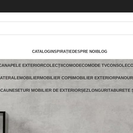
CATALOG
INSPIRAȚIE
DESPRE NOI
BLOG
CANAPELE EXTERIOR
COLECȚII
COMODE
COMODE TV
CONSOLE
C
LATERALE
MOBILIER
MOBILIER COPII
MOBILIER EXTERIOR
PANOUR
SCAUNE
SETURI MOBILIER DE EXTERIOR
ȘEZLONGURI
TABURETE Ș