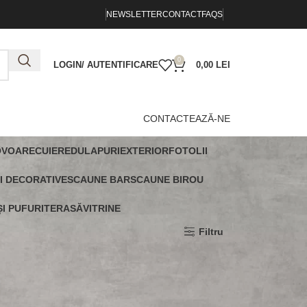
NEWSLETTER
CONTACT
FAQS
0
LOGIN/ AUTENTIFICARE
0,00
LEI
CONTACTEAZĂ-NE
OVOARE
CUIERE
DULAPURI
EXTERIOR
FOTOLII
I DECORATIVE
SCAUNE BAR
SCAUNE BIROU
I PUFURI
TERASĂ
VITRINE
Arată
9
12
18
24
Filtru