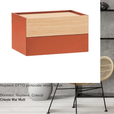
Noptieră OTTO portocalie stejar Teulat
Dormitor
,
Noptiere
,
Colecții
Citește Mai Mult