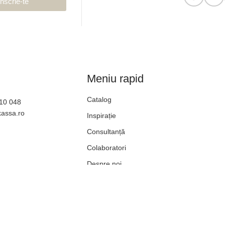
Înscrie-te
Meniu rapid
Catalog
610 048
kassa.ro
Inspirație
Consultanță
Colaboratori
Despre noi
Blog
Contact