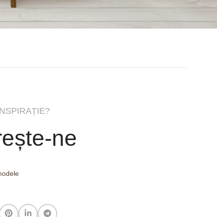
INSPIRAȚIE?
ește-ne
 modele
e