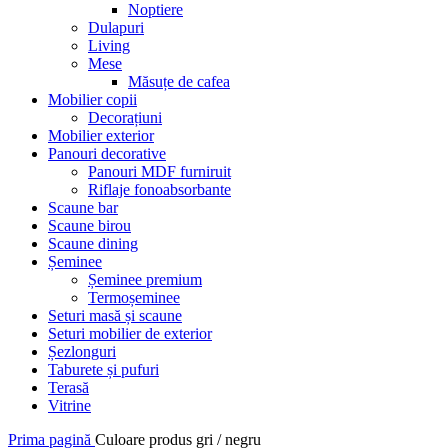
Noptiere
Dulapuri
Living
Mese
Măsuțe de cafea
Mobilier copii
Decorațiuni
Mobilier exterior
Panouri decorative
Panouri MDF furniruit
Riflaje fonoabsorbante
Scaune bar
Scaune birou
Scaune dining
Șeminee
Șeminee premium
Termoșeminee
Seturi masă și scaune
Seturi mobilier de exterior
Șezlonguri
Taburete și pufuri
Terasă
Vitrine
Prima pagină
Culoare produs
gri / negru