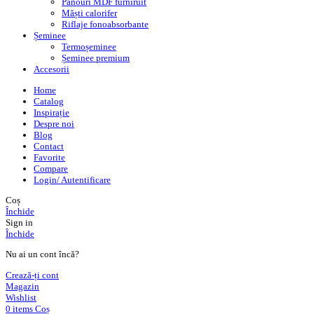
Panouri MDF furniruit
Măști calorifer
Riflaje fonoabsorbante
Șeminee
Termoșeminee
Șeminee premium
Accesorii
Home
Catalog
Inspirație
Despre noi
Blog
Contact
Favorite
Compare
Login/ Autentificare
Coș
Închide
Sign in
Închide
Nu ai un cont încă?
Crează-ți cont
Magazin
Wishlist
0
items
Coș