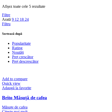
Afișez toate cele 5 rezultate
Filtre
Arată
9
12
18
24
Filtru
Sortează după
Popularitate
Rating
Noutăți
Preț crescător
Preț descrescător
Add to compare
Quick view
Adaugă la favorite
Brito Măsuță de cafea
Măsuțe de cafea
Citește mai mult