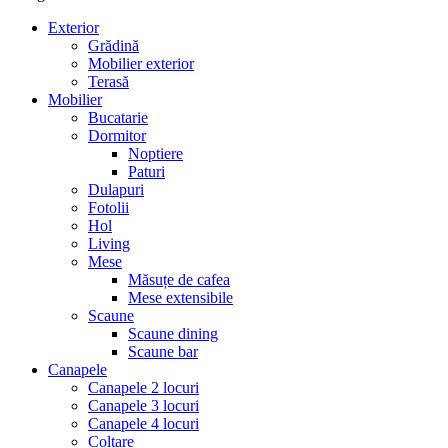
Exterior
Grădină
Mobilier exterior
Terasă
Mobilier
Bucatarie
Dormitor
Noptiere
Paturi
Dulapuri
Fotolii
Hol
Living
Mese
Măsuțe de cafea
Mese extensibile
Scaune
Scaune dining
Scaune bar
Canapele
Canapele 2 locuri
Canapele 3 locuri
Canapele 4 locuri
Colțare