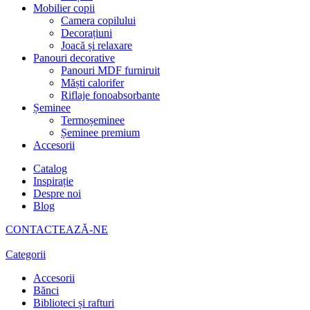
Mobilier copii
Camera copilului
Decorațiuni
Joacă și relaxare
Panouri decorative
Panouri MDF furniruit
Măști calorifer
Riflaje fonoabsorbante
Șeminee
Termoșeminee
Șeminee premium
Accesorii
Catalog
Inspirație
Despre noi
Blog
CONTACTEAZĂ-NE
Categorii
Accesorii
Bănci
Biblioteci și rafturi