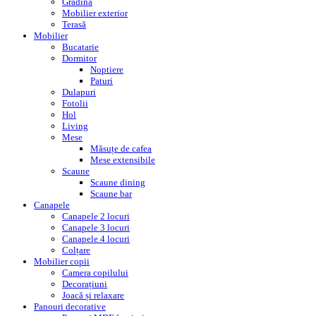
Grădină
Mobilier exterior
Terasă
Mobilier
Bucatarie
Dormitor
Noptiere
Paturi
Dulapuri
Fotolii
Hol
Living
Mese
Măsuțe de cafea
Mese extensibile
Scaune
Scaune dining
Scaune bar
Canapele
Canapele 2 locuri
Canapele 3 locuri
Canapele 4 locuri
Colțare
Mobilier copii
Camera copilului
Decorațiuni
Joacă și relaxare
Panouri decorative