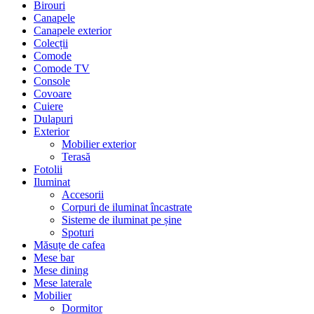
Birouri
Canapele
Canapele exterior
Colecții
Comode
Comode TV
Console
Covoare
Cuiere
Dulapuri
Exterior
Mobilier exterior
Terasă
Fotolii
Iluminat
Accesorii
Corpuri de iluminat încastrate
Sisteme de iluminat pe șine
Spoturi
Măsuțe de cafea
Mese bar
Mese dining
Mese laterale
Mobilier
Dormitor