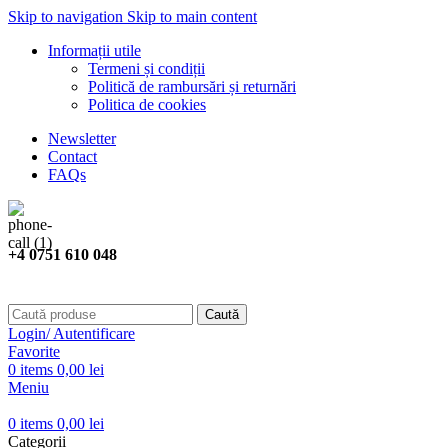
Skip to navigation
Skip to main content
Informații utile
Termeni și condiții
Politică de rambursări și returnări
Politica de cookies
Newsletter
Contact
FAQs
+4 0751 610 048
Caută
Login/ Autentificare
Favorite
0
items
0,00
lei
Meniu
0
items
0,00
lei
Categorii