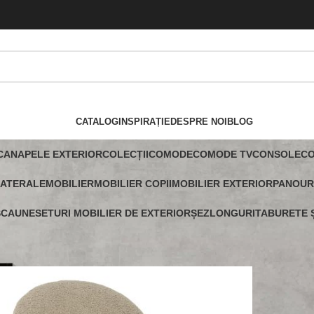
CATALOG
INSPIRAȚIE
DESPRE NOI
BLOG
CANAPELE EXTERIOR
COLECȚII
COMODE
COMODE TV
CONSOLE
C
LATERALE
MOBILIER
MOBILIER COPII
MOBILIER EXTERIOR
PANOUR
SCAUNE
SETURI MOBILIER DE EXTERIOR
ȘEZLONGURI
TABURETE Ș