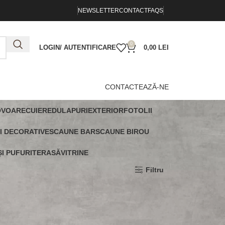
NEWSLETTER
CONTACT
FAQS
0
LOGIN/ AUTENTIFICARE
0,00
LEI
CONTACTEAZĂ-NE
OVOARE
CUIERE
DULAPURI
EXTERIOR
FOTOLII
I DECORATIVE
SCAUNE BAR
SCAUNE BIROU
I PUFURI
TERASĂ
VITRINE
Arată
9
12
18
24
Filtru