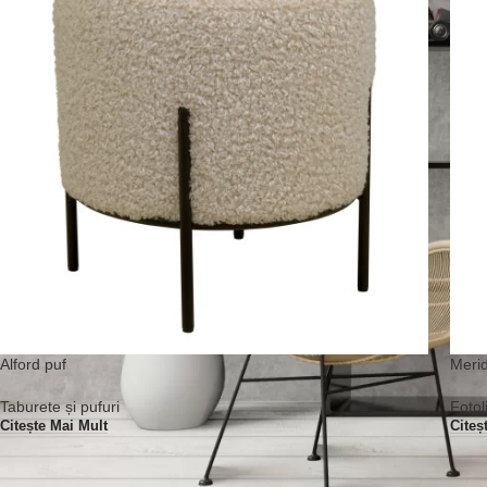
Alford puf
Merid
Taburete și pufuri
Fotoli
Citește Mai Mult
Citeș