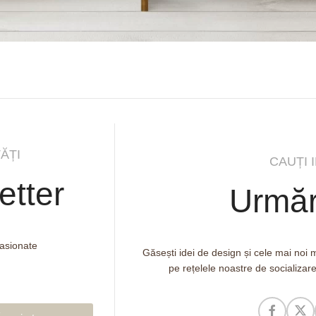
ĂȚI
CAUȚI 
etter
Urmăr
pasionate
Găsești idei de design și cele mai noi
pe rețelele noastre de socializar