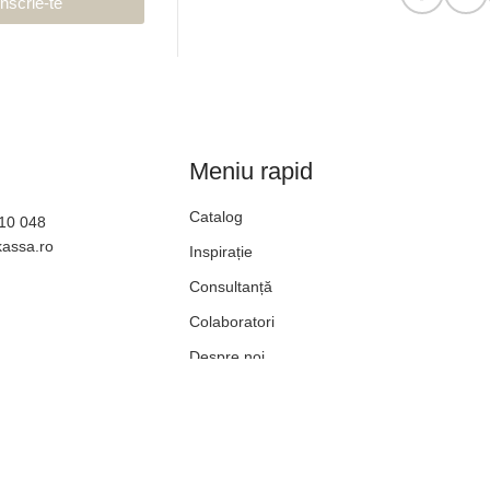
Înscrie-te
Meniu rapid
Catalog
610 048
kassa.ro
Inspirație
Consultanță
Colaboratori
Despre noi
Blog
Contact