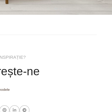
INSPIRAȚIE?
ește-ne
 modele
e