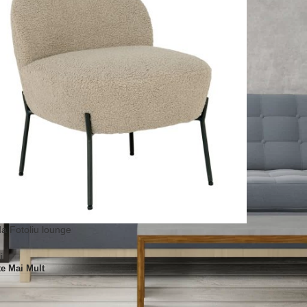
a Fotoliu lounge
i
te Mai Mult