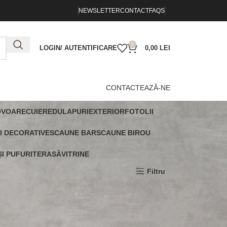
NEWSLETTER
CONTACT
FAQS
0
LOGIN/ AUTENTIFICARE
0,00
LEI
CONTACTEAZĂ-NE
OVOARE
CUIERE
DULAPURI
EXTERIOR
FOTOLII
I DECORATIVE
SCAUNE BAR
SCAUNE BIROU
I PUFURI
TERASĂ
VITRINE
Arată
9
12
18
24
Filtru