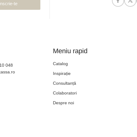
Înscrie-te
Meniu rapid
Catalog
610 048
kassa.ro
Inspirație
Consultanță
Colaboratori
Despre noi
Blog
Contact