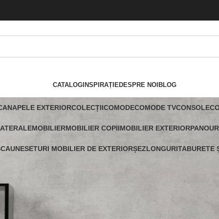
CATALOG
INSPIRAȚIE
DESPRE NOI
BLOG
CANAPELE EXTERIOR
COLECȚII
COMODE
COMODE TV
CONSOLE
C
LATERALE
MOBILIER
MOBILIER COPII
MOBILIER EXTERIOR
PANOUR
SCAUNE
SETURI MOBILIER DE EXTERIOR
ȘEZLONGURI
TABURETE Ș