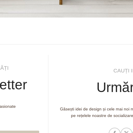
ĂȚI
CAUȚI 
etter
Urmăr
pasionate
Găsești idei de design și cele mai noi
pe rețelele noastre de socializar