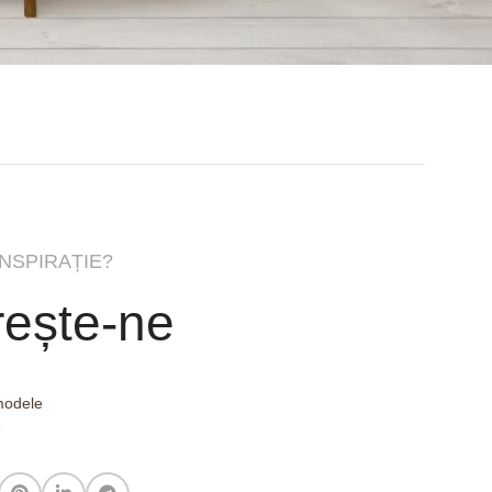
INSPIRAȚIE?
ește-ne
 modele
e