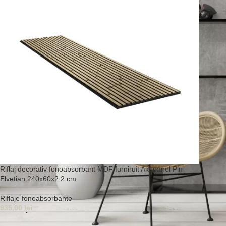
Riflaj decorativ fonoabsorbant MDF furniruit Akupanel Pin
Elvețian 240x60x2.2 cm
Riflaje fonoabsorbante
935,00
lei
Adaugă În Coș