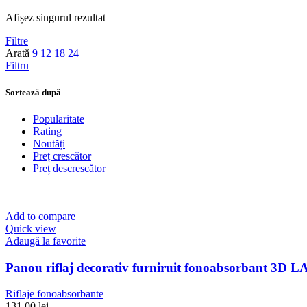
Afișez singurul rezultat
Filtre
Arată
9
12
18
24
Filtru
Sortează după
Popularitate
Rating
Noutăți
Preț crescător
Preț descrescător
Add to compare
Quick view
Adaugă la favorite
Panou riflaj decorativ furniruit fonoabsorbant 3D L
Riflaje fonoabsorbante
131,00
lei