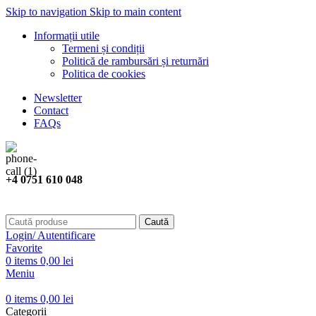
Skip to navigation
Skip to main content
Informații utile
Termeni și condiții
Politică de rambursări și returnări
Politica de cookies
Newsletter
Contact
FAQs
+4 0751 610 048
Caută
Login/ Autentificare
Favorite
0
items
0,00
lei
Meniu
0
items
0,00
lei
Categorii