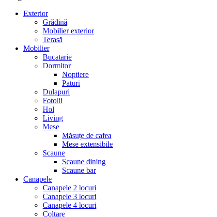
Exterior
Grădină
Mobilier exterior
Terasă
Mobilier
Bucatarie
Dormitor
Noptiere
Paturi
Dulapuri
Fotolii
Hol
Living
Mese
Măsuțe de cafea
Mese extensibile
Scaune
Scaune dining
Scaune bar
Canapele
Canapele 2 locuri
Canapele 3 locuri
Canapele 4 locuri
Colțare