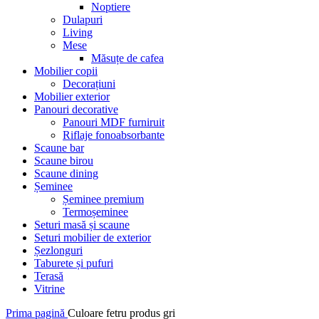
Noptiere
Dulapuri
Living
Mese
Măsuțe de cafea
Mobilier copii
Decorațiuni
Mobilier exterior
Panouri decorative
Panouri MDF furniruit
Riflaje fonoabsorbante
Scaune bar
Scaune birou
Scaune dining
Șeminee
Șeminee premium
Termoșeminee
Seturi masă și scaune
Seturi mobilier de exterior
Șezlonguri
Taburete și pufuri
Terasă
Vitrine
Prima pagină
Culoare fetru produs
gri