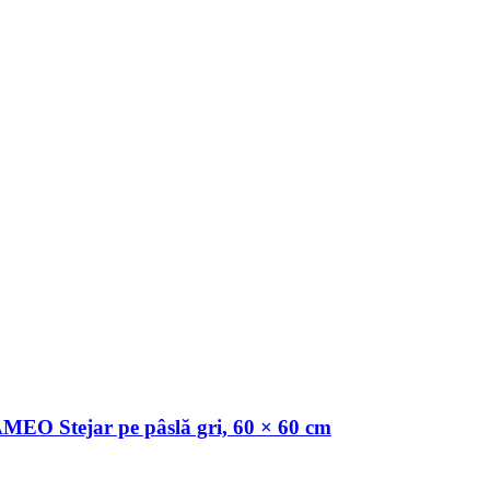
AMEO Stejar pe pâslă gri, 60 × 60 cm