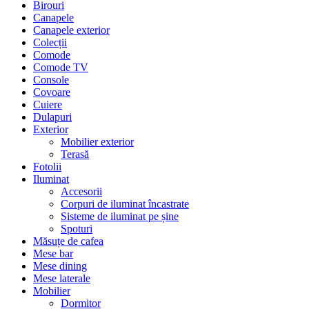
Birouri
Canapele
Canapele exterior
Colecții
Comode
Comode TV
Console
Covoare
Cuiere
Dulapuri
Exterior
Mobilier exterior
Terasă
Fotolii
Iluminat
Accesorii
Corpuri de iluminat încastrate
Sisteme de iluminat pe șine
Spoturi
Măsuțe de cafea
Mese bar
Mese dining
Mese laterale
Mobilier
Dormitor