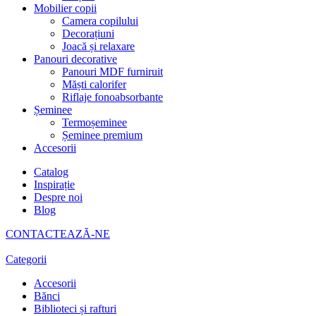
Mobilier copii
Camera copilului
Decorațiuni
Joacă și relaxare
Panouri decorative
Panouri MDF furniruit
Măști calorifer
Riflaje fonoabsorbante
Șeminee
Termoșeminee
Șeminee premium
Accesorii
Catalog
Inspirație
Despre noi
Blog
CONTACTEAZĂ-NE
Categorii
Accesorii
Bănci
Biblioteci și rafturi