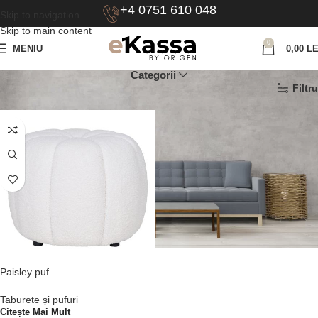
+4 0751 610 048
Skip to navigation
Skip to main content
0
MENIU
0,00
LE
Categorii
Prima pagină
Culoare produs
bleumarin
Filtru
Paisley puf
Taburete și pufuri
Citește Mai Mult