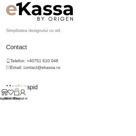
Simplitatea designului cu stil.
Contact
Telefon: +40751 610 048
Email: contact@ekassa.ro
Meniu rapid
0
agazin
Wishlist
Contul meu
Coș
Catalog
Inspirație
Consultanță
Colaboratori